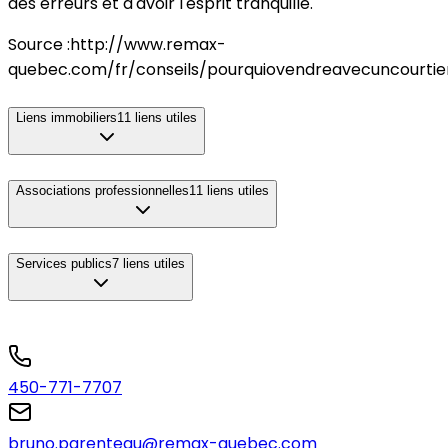
des erreurs et d'avoir l'esprit tranquille.
Source :http://www.remax-
quebec.com/fr/conseils/pourquiovendreavecuncourtie
Liens immobiliers
11
liens utiles
Associations professionnelles
11
liens utiles
Services publics
7
liens utiles
450-771-7707
bruno.parenteau@remax-quebec.com